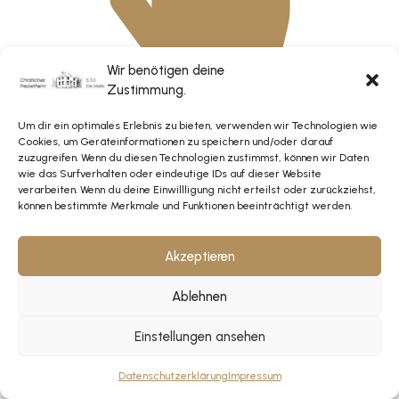
Wir benötigen deine
Zustimmung.
Um dir ein optimales Erlebnis zu bieten, verwenden wir Technologien wie
Cookies, um Geräteinformationen zu speichern und/oder darauf
zuzugreifen. Wenn du diesen Technologien zustimmst, können wir Daten
wie das Surfverhalten oder eindeutige IDs auf dieser Website
verarbeiten. Wenn du deine Einwillligung nicht erteilst oder zurückziehst,
können bestimmte Merkmale und Funktionen beeinträchtigt werden.
Akzeptieren
Haftung
Ablehnen
Der Aufenthalt in Gebäuden und auf dem Gelände
erfolgt auf eigene Gefahr. Die Stiftung S.T.U. ist in
Einstellungen ansehen
keinem Falle verantwortlich für Schäden an Personen
oder Gegenständen.
Datenschutzerklärung
Impressum