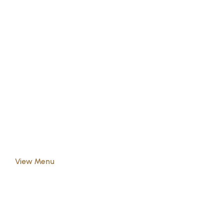
SAILING BREAKFAST
The Baguette King
Location: 269 Southwark Park Rd., London SE16 3TP,
UK
Open time: 7 am - 11 pm
View Menu
View map