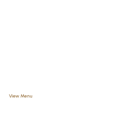
SAILING BREAKFAST
Grandeur Dining
Location: 269 Southwark Park Rd., London SE16 3TP,
UK
Open time: 7 am - 11 pm
View Menu
View map