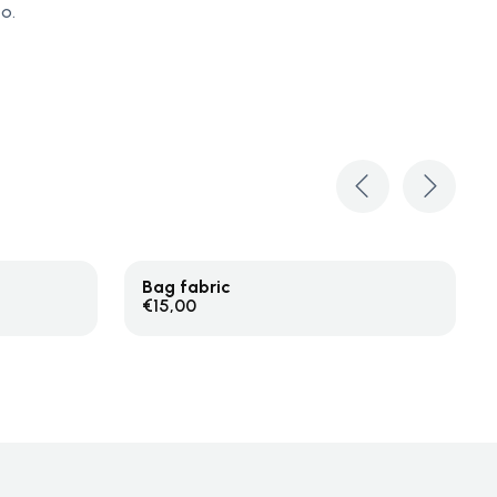
o.
Bag fabric
In Den Warenkorb
€
15,00