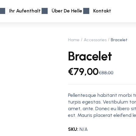
Ihr Aufenthalt
Über De Helle
Kontakt
Home
Accessories
Bracelet
Bracelet
€
79,00
€
88,00
Pellentesque habitant morbi 
turpis egestas. Vestibulum tor
amet, ante. Donec eu libero s
est. Mauris placerat eleifend le
SKU:
N/A