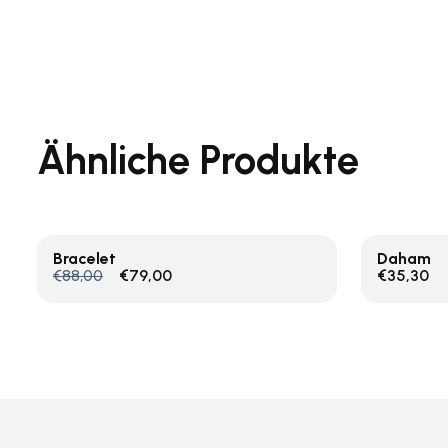
Ähnliche Produkte
Bracelet
Daham
Ausführung Wählen
In Den 
€
88,00
€
79,00
€
35,30