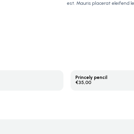
est. Mauris placerat eleifend le
Princely pencil
Warenkorb
In Den Warenkorb
€
35,00