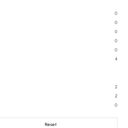
0
0
0
0
0
4
2
2
0
Reset