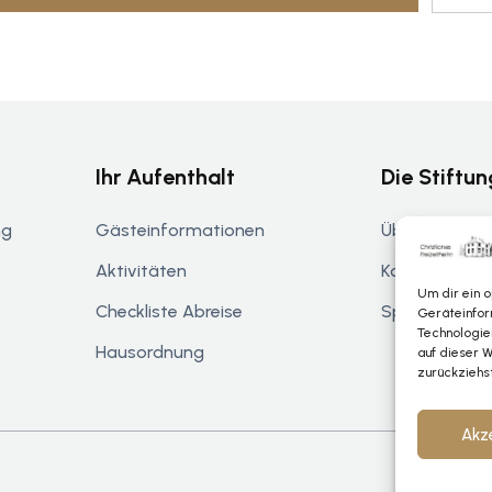
Ihr Aufenthalt
Die Stiftun
ng
Gästeinformationen
Über De Helle
Aktivitäten
Kontakt
Um dir ein 
Checkliste Abreise
Spenden & U
Geräteinfor
Technologie
Hausordnung
auf dieser W
zurückziehs
Akz