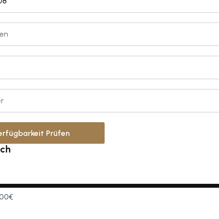
en
r
erfügbarkeit Prüfen
ach
.00€