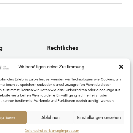
g
Rechtliches
Datenschutz
Wir benötigen deine Zustimmung.
Impressum
optimales Erlebnis zu bieten, verwenden wir Technologien wie Cookies, um
nterstützung
mationen zu speichern und/oder darauf zuzugreifen. Wenn du diesen
n zustimmst, können wir Daten wie das Surfverhalten oder eindeutige IDs
ebsite verarbeiten. Wenn du deine Einwillligung nicht erteilst oder
t, können bestimmte Merkmale und Funktionen beeinträchtigt werden.
eptieren
Ablehnen
Einstellungen ansehen
Datenschutzerklärung
Impressum