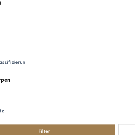
g
assifizierun
ypen
tz
Filter