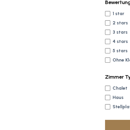
Bewertun
1 star
2 stars
3 stars
4 stars
5 stars
Ohne Kl
Zimmer T
Chalet
Haus
Stellpla