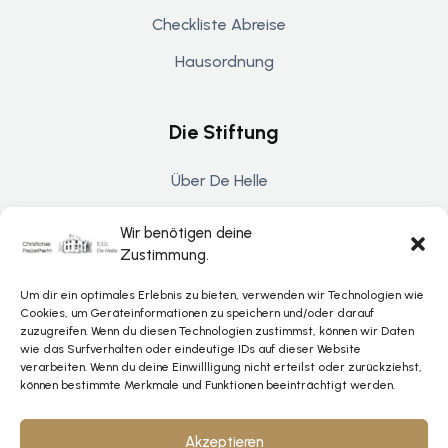
Checkliste Abreise
Hausordnung
Die Stiftung
Über De Helle
Kontakt
Wir benötigen deine
Spenden & Unterstützung
Zustimmung.
Um dir ein optimales Erlebnis zu bieten, verwenden wir Technologien wie
Cookies, um Geräteinformationen zu speichern und/oder darauf
Rechtliches
zuzugreifen. Wenn du diesen Technologien zustimmst, können wir Daten
wie das Surfverhalten oder eindeutige IDs auf dieser Website
verarbeiten. Wenn du deine Einwillligung nicht erteilst oder zurückziehst,
Datenschutz
können bestimmte Merkmale und Funktionen beeinträchtigt werden.
Impressum
Akzeptieren