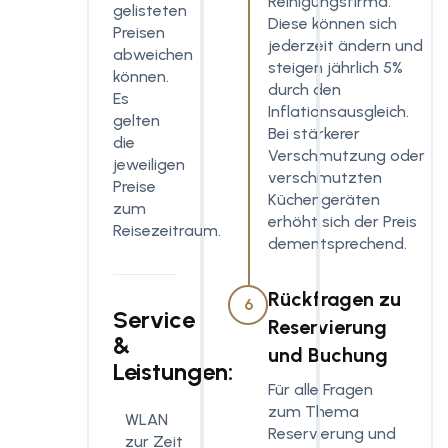
Reinigungsfirma.
gelisteten
Diese können sich
Preisen
jederzeit ändern und
abweichen
steigen jährlich 5%
können.
durch den
Es
Inflationsausgleich.
gelten
Bei stärkerer
die
Verschmutzung oder
jeweiligen
verschmutzten
Preise
Küchengeräten
zum
erhöht sich der Preis
Reisezeitraum.
dementsprechend.
Rückfragen zu
6
Service
Reservierung
&
und Buchung
Leistungen:
Für alle Fragen
zum Thema
WLAN
Reservierung und
zur Zeit