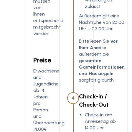
müssen
zulässt.
von
Ihnen
Außerdem gilt eine
entsprechend
Nachtruhe von 23.00
mitgebracht
Uhr – 07.00 Uhr.
werden.
Bitte lesen Sie
vor
Ihrer Anreise
außerdem die
Preise
gesamten
Gästeinformationen
Erwachsene
und Hausregeln
und
sorgfältig durch.
Jugendliche
ab 14
Check-In /
Jahren,
4
pro
Check-Out
Person
Check-in am
und
Anreisetag ab
Übernachtung
14.00 Uhr
14,00€