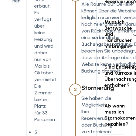
nen
Reservierung
Alle Räume auf DeHelle
erbaut.
können über die Websit
Es
lediglich
reserviert
werde
verfügt
Muss ich
Nach telefonischer Klär
über
Bettwäsche
von Rückfragen erhalten
keine
und
eine
verbindliche
Heizung
Handtücher
Buchungsbestätigung.
und wird
mitbringen?
beachten Sie unbedingt
daher
dass die Anfrage über d
nur von
Website keine verbindlic
Mai bis
Sind Endreini
Buchung darstellt.
Oktober
und Kurtaxe 
Übernachtung
vermietet.
enthalten?
Die
Stornierung
2
Zimmer
Sie haben die
bieten
Möglichkeit,
Ab wann
Platz
Ihre
muss ich
für 33
Stornokosten
Reservierung
Personen.
bezahlen?
oder Buchung
zu stornieren.
5