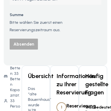
Summe
Bitte wählen Sie zuerst einen
Reservierungszeitraum aus.
Absenden
Bette
n: 33
Übersicht
Informationen
Häufig
Bette
zu Ihrer
gestellte
n
Das
Kapa
Reservierung
Fragen
“alte
zität:
Bauernhaus”
33
wurde
Reservierung
Perso
1
Was bedeute
1678