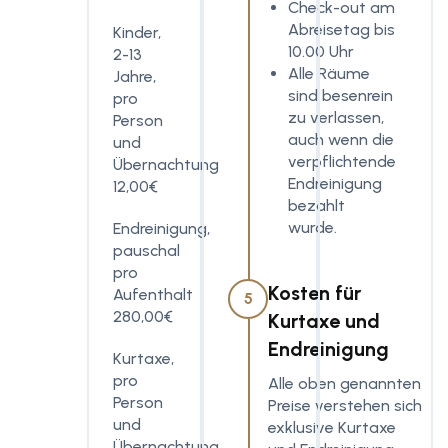
Check-out am
Abreisetag bis
Kinder,
10.00 Uhr
2-13
Alle Räume
Jahre,
sind besenrein
pro
zu verlassen,
Person
auch wenn die
und
verpflichtende
Übernachtung
Endreinigung
12,00€
bezahlt
wurde.
Endreinigung,
pauschal
pro
Kosten für
Aufenthalt
5
280,00€
Kurtaxe und
Endreinigung
Kurtaxe,
pro
Alle oben genannten
Person
Preise verstehen sich
und
exklusive Kurtaxe
Übernachtung