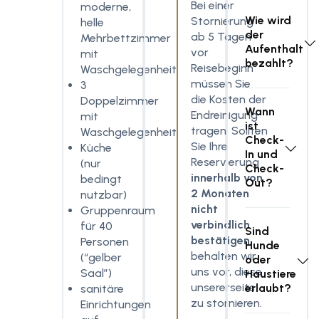
Bei einer
moderne,
Wie wird
Stornierung
helle
der
ab 5 Tagen
Mehrbettzimmer
Aufenthalt
vor
mit
bezahlt?
Reisebeginn
Waschgelegenheit
müssen Sie
3
die Kosten der
Doppelzimmer
Wann
Endreinigung
mit
ist
tragen. Sollten
Waschgelegenheit
Check-
Sie Ihre
Küche
In und
Reservierung
(nur
Check-
innerhalb von
bedingt
Out?
2 Monaten
nutzbar)
nicht
Gruppenraum
verbindlich
für 40
Sind
bestätigen
,
Personen
Hunde
behalten wir
(“gelber
oder
uns vor, diese
Saal”)
Haustiere
unsererseits
erlaubt?
sanitäre
zu stornieren.
Einrichtungen