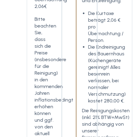
und Endreinigung.
2,06€
Die Kurtaxe
Bitte
beträgt 2,06 €
beachten
pro
Sie,
Übernachtung /
dass
Person.
sich die
Die Endreinigung
Preise
des Bauernhaus
(insbesondere
(Küchengeräte
für die
gereinigt! Alles
Reinigung)
besenrein
in den
verlassen, bei
kommenden
normaler
Jahren
Verschmutzung)
inflationsbedingt
kostet 280,00 €.
erhöhen
Die Reinigungskosten
können
(inkl. 21% BTW=MwSt)
und ggf.
sind abhängig von
von den
unserer
aktuell