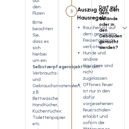
auf
den
Darf auf
Auszug aus den
3
dem
Fluren
Hausregeln
Gelände
Bitte
oder in
Rauchen ist auf
beachten
den
dem gesamten
Sie,
Gebäuden
Freizeitgelände
dass es
geraucht
verboten.
werden?
sich
Hunde und
hierbei
andere
um ein
Haustiere sind
Selbstverpflegerobjekt
handelt.
nicht
Verbrauchs-
zugelassen.
und
Offenes Feuer
Gebrauchsmaterialien,
ist nur in den
z.B.
dafür
Bettwäsche,
vorgesehenen
Handtücher,
Feuerschalen
Küchentücher,
erlaubt und
Toilettenpapier
sofern die
etc.
Witterung es