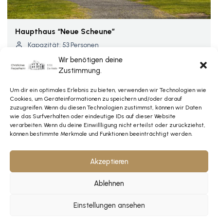
Haupthaus “Neue Scheune”
Kapazität: 53 Personen
Wir benötigen deine
Zustimmung.
ab
15,00€
Um dir ein optimales Erlebnis zu bieten, verwenden wir Technologien wie
pro Person und Nacht
Cookies, um Geräteinformationen zu speichern und/oder darauf
zzgl. Nebenkosten
zuzugreifen. Wenn du diesen Technologien zustimmst, können wir Daten
wie das Surfverhalten oder eindeutige IDs auf dieser Website
verarbeiten. Wenn du deine Einwillligung nicht erteilst oder zurückziehst,
können bestimmte Merkmale und Funktionen beeinträchtigt werden.
Akzeptieren
Ablehnen
Einstellungen ansehen