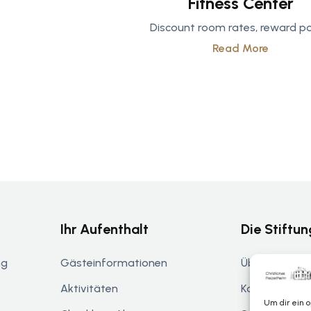
Fitness Center
Discount room rates, reward po
Read More
Ihr Aufenthalt
Die Stiftun
ng
Gästeinformationen
Über De Helle
Aktivitäten
Kontakt
Um dir ein 