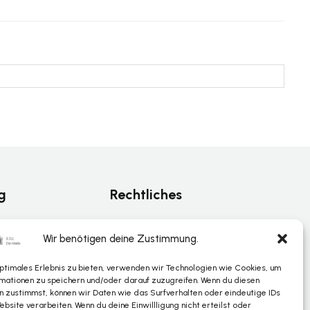
g
Rechtliches
Datenschutz
Wir benötigen deine Zustimmung.
Impressum
optimales Erlebnis zu bieten, verwenden wir Technologien wie Cookies, um
nterstützung
mationen zu speichern und/oder darauf zuzugreifen. Wenn du diesen
n zustimmst, können wir Daten wie das Surfverhalten oder eindeutige IDs
ebsite verarbeiten. Wenn du deine Einwillligung nicht erteilst oder