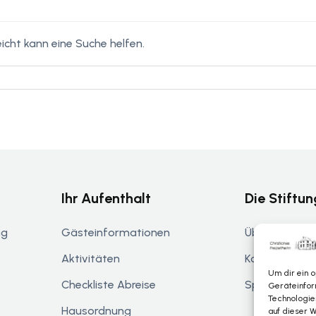
eicht kann eine Suche helfen.
Ihr Aufenthalt
Die Stiftun
ng
Gästeinformationen
Über De Helle
Aktivitäten
Kontakt
Um dir ein 
Checkliste Abreise
Spenden & U
Geräteinfor
Technologie
Hausordnung
auf dieser W