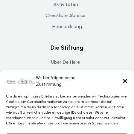
Aktivitäten
Checkliste Abreise
Hausordnung
Die Stiftung
Über De Helle
Kontakt
Wir benötigen deine
Spenden & Unterstützung
Zustimmung.
Um dir ein optimales Erlebnis zu bieten, verwenden wir Technologien wie
Cookies, um Geräteinformationen zu speichern und/oder darauf
Rechtliches
zuzugreifen. Wenn du diesen Technologien zustimmst, können wir Daten
wie das Surfverhalten oder eindeutige IDs auf dieser Website
verarbeiten. Wenn du deine Einwillligung nicht erteilst oder zurückziehst,
Datenschutz
können bestimmte Merkmale und Funktionen beeinträchtigt werden.
Impressum